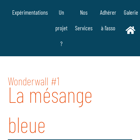
Aller
Expérimentations
Un
Nos
Adhérer
Galerie
au
contenu
projet
Services
à l’asso
?
Wonderwall #1
La mésange
bleue