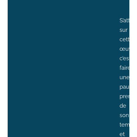
S’attar
sur
cette
œuvre
c’est
faire
une
pause,
prend
de
son
temps
et