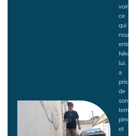
voir
ce
qui
nous
entour
Niko,
lui,
a
pris
de
son
temps
pince
et