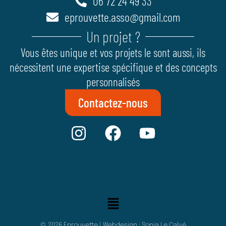
06 72 24 49 33
eprouvette.asso@gmail.com
Un projet ?
Vous êtes unique et vos projets le sont aussi, ils
nécessitent une expertise spécifique et des concepts
personnalisés
Contactez-nous
I
F
Y
n
a
o
s
c
u
t
e
t
a
b
u
Menu
g
o
b
r
o
e
© 2026 Eprouvette | Webdesign : Sonia Le Calvé